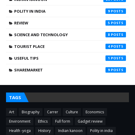
POLITY IN INDIA
9
REVIEW
5
SCIENCE AND TECHNOLOGY
8
TOURIST PLACE
4
USEFUL TIPS
1
SHAREMARKET
9
TAGS
Art
Biography
Carrer
Culture
Economics
Environment
Ethics
Full form
Gadget review
Health -yoga
History
Indian kanoon
Polity in india