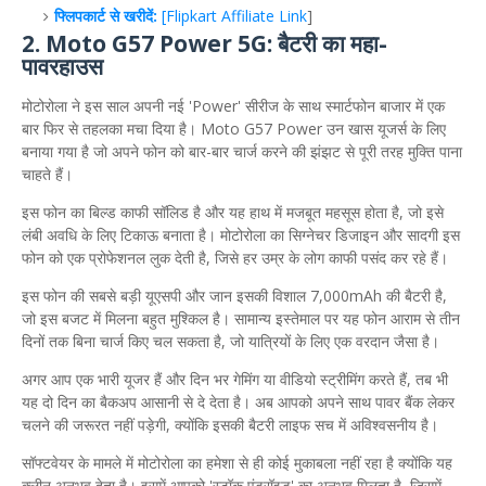
फ्लिपकार्ट से खरीदें:
[Flipkart Affiliate Link
]
2. Moto G57 Power 5G: बैटरी का महा-
पावरहाउस
​मोटोरोला ने इस साल अपनी नई 'Power' सीरीज के साथ स्मार्टफोन बाजार में एक
बार फिर से तहलका मचा दिया है। Moto G57 Power उन खास यूजर्स के लिए
बनाया गया है जो अपने फोन को बार-बार चार्ज करने की झंझट से पूरी तरह मुक्ति पाना
चाहते हैं।
​इस फोन का बिल्ड काफी सॉलिड है और यह हाथ में मजबूत महसूस होता है, जो इसे
लंबी अवधि के लिए टिकाऊ बनाता है। मोटोरोला का सिग्नेचर डिजाइन और सादगी इस
फोन को एक प्रोफेशनल लुक देती है, जिसे हर उम्र के लोग काफी पसंद कर रहे हैं।
​इस फोन की सबसे बड़ी यूएसपी और जान इसकी विशाल 7,000mAh की बैटरी है,
जो इस बजट में मिलना बहुत मुश्किल है। सामान्य इस्तेमाल पर यह फोन आराम से तीन
दिनों तक बिना चार्ज किए चल सकता है, जो यात्रियों के लिए एक वरदान जैसा है।
​अगर आप एक भारी यूजर हैं और दिन भर गेमिंग या वीडियो स्ट्रीमिंग करते हैं, तब भी
यह दो दिन का बैकअप आसानी से दे देता है। अब आपको अपने साथ पावर बैंक लेकर
चलने की जरूरत नहीं पड़ेगी, क्योंकि इसकी बैटरी लाइफ सच में अविश्वसनीय है।
​सॉफ्टवेयर के मामले में मोटोरोला का हमेशा से ही कोई मुकाबला नहीं रहा है क्योंकि यह
क्लीन अनुभव देता है। इसमें आपको 'स्टॉक एंड्रॉइड' का अनुभव मिलता है, जिसमें