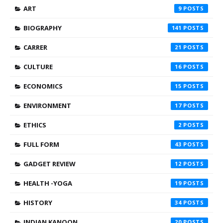
ART
9
BIOGRAPHY
141
CARRER
21
CULTURE
16
ECONOMICS
15
ENVIRONMENT
17
ETHICS
2
FULL FORM
43
GADGET REVIEW
12
HEALTH -YOGA
19
HISTORY
34
INDIAN KANOON
20