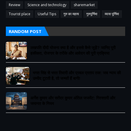
Review
Science and technology
sharemarket
Tourist place
Useful Tips
गुरु का महत्व
गुरुपूर्णिमा
व्यास पूर्णिमा
RANDOM POST
लखपति दीदी योजना क्या है और इससे कैसे जुड़ें? जानिए पूरी
हकीकत, रोजगार के तरीके और आवेदन की पूरी प्रक्रिया
भगत सिंह से भरत तिवारी और प्रबल प्रताप तक: जब न्याय की
उम्मीद टूटती है, तो जन्मतें हैं बागी!
अर्नेश कुमार और सतेंदर कुमार अंतिल जजमेंट: गिरफ्तारी और
जमानत के नियम