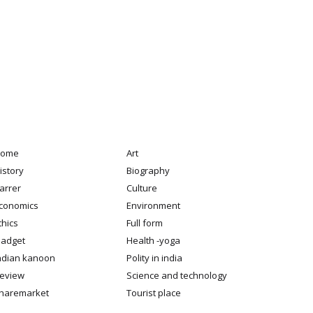
ome
Art
istory
Biography
arrer
Culture
conomics
Environment
thics
Full form
adget
Health -yoga
ndian kanoon
Polity in india
eview
Science and technology
haremarket
Tourist place