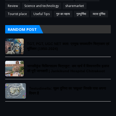
Review
Science and technology
sharemarket
Tourist place
Useful Tips
गुरु का महत्व
गुरुपूर्णिमा
व्यास पूर्णिमा
RANDOM POST
TGT, PGT, UGC NET कला: प्रमुख समकालीन चित्रकार एवं
मूर्तिकार (1950-2024)
जानकीकुंड चिकित्सालय चित्रकूट: कम खर्च में विश्वस्तरीय इलाज
की पूरी जानकारी | Jankikund Hospital Chitrakoot
​Testudinella: सूक्ष्म दुनिया का 'कछुआ' जिसके पास अपना
दिमाग है