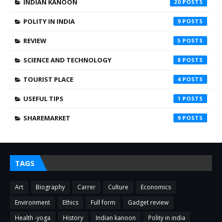
INDIAN KANOON
20
POLITY IN INDIA
9
REVIEW
5
SCIENCE AND TECHNOLOGY
8
TOURIST PLACE
4
USEFUL TIPS
1
SHAREMARKET
9
TAGS
Art
Biography
Carrer
Culture
Economics
Environment
Ethics
Full form
Gadget review
Health -yoga
History
Indian kanoon
Polity in india