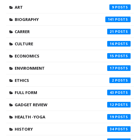
ART
9
BIOGRAPHY
141
CARRER
21
CULTURE
16
ECONOMICS
15
ENVIRONMENT
17
ETHICS
2
FULL FORM
43
GADGET REVIEW
12
HEALTH -YOGA
19
HISTORY
34