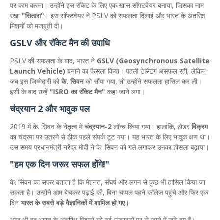
पर काम करना। उन्होंने इस रॉकेट के लिए एक खास सॉफ्टवेयर बनाया, जिसका नाम
रखा
"सितारा"
। इस सॉफ्टवेयर ने PSLV को सफलता दिलाई और भारत के अंतरिक्ष
मिशनों को मजबूती दी।
GSLV और रॉकेट मैन की उपाधि
PSLV की सफलता के बाद, भारत ने
GSLV (Geosynchronous Satellite
Launch Vehicle)
बनाने का फैसला किया। पहली टेस्टिंग असफल रही, लेकिन
जब इस जिम्मेदारी को
के. सिवन
को सौंपा गया, तो उन्होंने सफलता हासिल कर ली।
इसी के बाद उन्हें
"ISRO का रॉकेट मैन"
कहा जाने लगा।
चंद्रयान 2 और भावुक पल
2019 में के. सिवन के नेतृत्व में
चंद्रयान-2
लॉन्च किया गया। हालांकि, लैंडर
विक्रम
का चंद्रमा पर उतरने से ठीक पहले संपर्क टूट गया। यह भारत के लिए भावुक क्षण था।
उस समय प्रधानमंत्री नरेंद्र मोदी ने के. सिवन को गले लगाकर उनका हौसला बढ़ाया।
"हम एक दिन जरूर सफल होंगे!"
के. सिवन का सफर बताता है कि मेहनत, संघर्ष और लगन से कुछ भी हासिल किया जा
सकता है। उन्होंने आम बेचकर पढ़ाई की, बिना चप्पल पहने कॉलेज पहुंचे और फिर एक
दिन
भारत के सबसे बड़े वैज्ञानिकों में शामिल हो गए
।
आज भी वह भारत के अंतरिक्ष मिशनों को नई ऊंचाइयों पर ले जाने में जुटे हुए हैं।